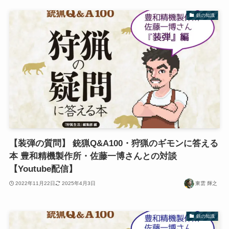
銃の知識
【装弾の質問】 銃猟Q&A100・狩猟のギモンに答える
本 豊和精機製作所・佐藤一博さんとの対談
【Youtube配信】
2022年11月22日
2025年4月3日
東雲 輝之
銃の知識