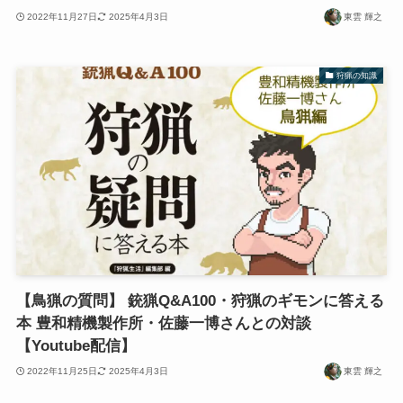
2022年11月27日
2025年4月3日
東雲 輝之
狩猟の知識
【鳥猟の質問】 銃猟Q&A100・狩猟のギモンに答える
本 豊和精機製作所・佐藤一博さんとの対談
【Youtube配信】
2022年11月25日
2025年4月3日
東雲 輝之