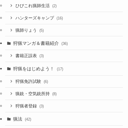
ひびこれ猟師生活
(2)
ハンターズキャンプ
(16)
猟師りょう
(5)
狩猟マンガ＆書籍紹介
(36)
書籍正誤表
(3)
狩猟をはじめよう！
(17)
狩猟免許試験
(6)
猟銃・空気銃所持
(8)
狩猟者登録
(3)
猟法
(42)