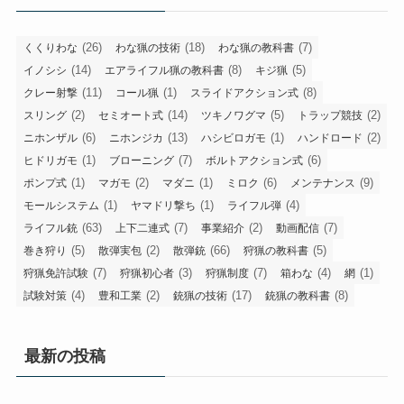
(26)
(18)
(7)
くくりわな
わな猟の技術
わな猟の教科書
(14)
(8)
(5)
イノシシ
エアライフル猟の教科書
キジ猟
(11)
(1)
(8)
クレー射撃
コール猟
スライドアクション式
(2)
(14)
(5)
(2)
スリング
セミオート式
ツキノワグマ
トラップ競技
(6)
(13)
(1)
(2)
ニホンザル
ニホンジカ
ハシビロガモ
ハンドロード
(1)
(7)
(6)
ヒドリガモ
ブローニング
ボルトアクション式
(1)
(2)
(1)
(6)
(9)
ポンプ式
マガモ
マダニ
ミロク
メンテナンス
(1)
(1)
(4)
モールシステム
ヤマドリ撃ち
ライフル弾
(63)
(7)
(2)
(7)
ライフル銃
上下二連式
事業紹介
動画配信
(5)
(2)
(66)
(5)
巻き狩り
散弾実包
散弾銃
狩猟の教科書
(7)
(3)
(7)
(4)
(1)
狩猟免許試験
狩猟初心者
狩猟制度
箱わな
網
(4)
(2)
(17)
(8)
試験対策
豊和工業
銃猟の技術
銃猟の教科書
最新の投稿