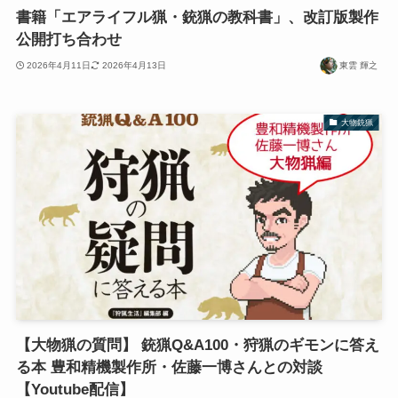
書籍「エアライフル猟・銃猟の教科書」、改訂版製作
公開打ち合わせ
2026年4月11日
2026年4月13日
東雲 輝之
大物銃猟
【大物猟の質問】 銃猟Q&A100・狩猟のギモンに答え
る本 豊和精機製作所・佐藤一博さんとの対談
【Youtube配信】