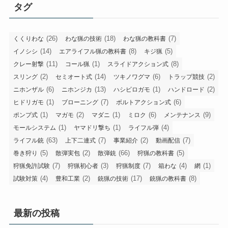
タグ
(26)
(18)
(7)
くくりわな
わな猟の技術
わな猟の教科書
(14)
(8)
(5)
イノシシ
エアライフル猟の教科書
キジ猟
(11)
(1)
(8)
クレー射撃
コール猟
スライドアクション式
(2)
(14)
(6)
(2)
スリング
セミオート式
ツキノワグマ
トラップ競技
(6)
(13)
(1)
(2)
ニホンザル
ニホンジカ
ハシビロガモ
ハンドロード
(1)
(7)
(6)
ヒドリガモ
ブローニング
ボルトアクション式
(1)
(2)
(1)
(6)
(9)
ポンプ式
マガモ
マダニ
ミロク
メンテナンス
(1)
(1)
(4)
モールシステム
ヤマドリ撃ち
ライフル弾
(63)
(7)
(2)
(7)
ライフル銃
上下二連式
事業紹介
動画配信
(5)
(2)
(66)
(5)
巻き狩り
散弾実包
散弾銃
狩猟の教科書
(7)
(3)
(7)
(4)
(1)
狩猟免許試験
狩猟初心者
狩猟制度
箱わな
網
(4)
(2)
(17)
(8)
試験対策
豊和工業
銃猟の技術
銃猟の教科書
最新の投稿