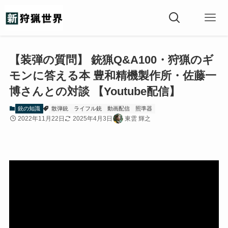
【装弾の質問】 銃猟Q&A100・狩猟のギ
モンに答える本 豊和精機製作所・佐藤一
博さんとの対談 【Youtube配信】
銃の知識
散弾銃
ライフル銃
動画配信
照準器
2022年11月22日
2025年4月3日
東雲 輝之