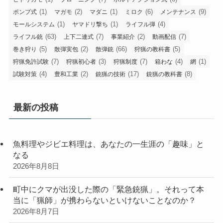
(1)
(2)
(1)
(6)
(9)
ポンプ式
マガモ
マダニ
ミロク
メンテナンス
(1)
(1)
(4)
モールシステム
ヤマドリ撃ち
ライフル弾
(63)
(7)
(2)
(7)
ライフル銃
上下二連式
事業紹介
動画配信
(5)
(2)
(66)
(5)
巻き狩り
散弾実包
散弾銃
狩猟の教科書
(7)
(3)
(7)
(4)
(1)
狩猟免許試験
狩猟初心者
狩猟制度
箱わな
網
(4)
(2)
(17)
(8)
試験対策
豊和工業
銃猟の技術
銃猟の教科書
最新の投稿
魚料理やジビエ料理は、あなたの一生涯の「趣味」と
なる
2026年8月8日
町中にクマが出没した際の「緊急銃猟」。それって本
当に「猟師」が携わらないといけないことなのか？
2026年8月7日