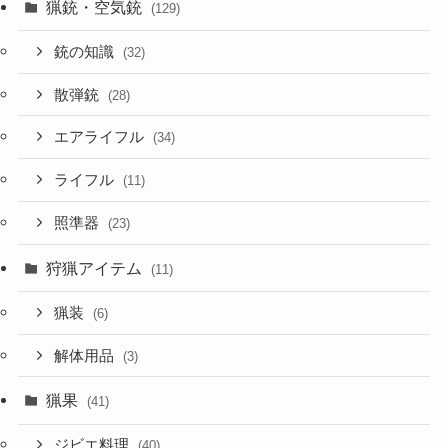
猟銃・空気銃
(129)
銃の知識
(32)
散弾銃
(28)
エアライフル
(34)
ライフル
(11)
照準器
(23)
狩猟アイテム
(11)
猟装
(6)
解体用品
(3)
猟果
(41)
ジビエ料理
(40)