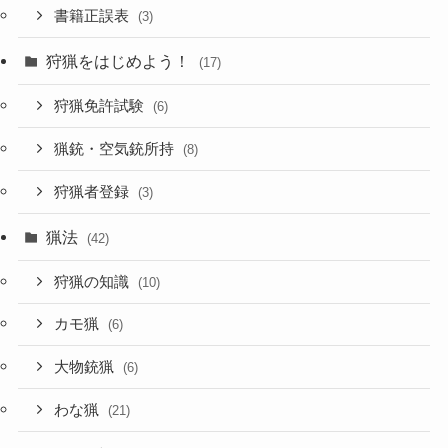
書籍正誤表
(3)
狩猟をはじめよう！
(17)
狩猟免許試験
(6)
猟銃・空気銃所持
(8)
狩猟者登録
(3)
猟法
(42)
狩猟の知識
(10)
カモ猟
(6)
大物銃猟
(6)
わな猟
(21)