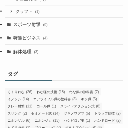
クラフト
(1)
スポーツ射撃
(9)
狩猟ビジネス
(4)
解体処理
(3)
タグ
(26)
(18)
(7)
くくりわな
わな猟の技術
わな猟の教科書
(14)
(8)
(5)
イノシシ
エアライフル猟の教科書
キジ猟
(11)
(1)
(8)
クレー射撃
コール猟
スライドアクション式
(2)
(14)
(6)
(2)
スリング
セミオート式
ツキノワグマ
トラップ競技
(6)
(13)
(1)
(2)
ニホンザル
ニホンジカ
ハシビロガモ
ハンドロード
(1)
(7)
(6)
ヒドリガモ
ブローニング
ボルトアクション式