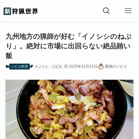
九州地方の猟師が好む「イノシシのねぶ
り」。絶対に市場に出回らない絶品賄い
飯
2025年12月12日
孤独のジビエ
ジビエ料理
イノシシ
ジビエ