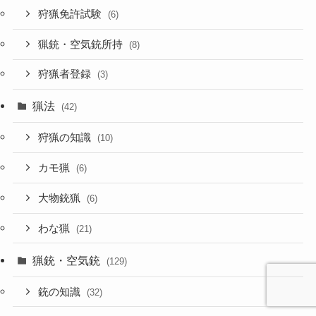
狩猟免許試験
(6)
猟銃・空気銃所持
(8)
狩猟者登録
(3)
猟法
(42)
狩猟の知識
(10)
カモ猟
(6)
大物銃猟
(6)
わな猟
(21)
猟銃・空気銃
(129)
銃の知識
(32)