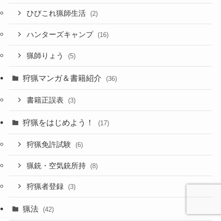
ひびこれ猟師生活
(2)
ハンターズキャンプ
(16)
猟師りょう
(5)
狩猟マンガ＆書籍紹介
(36)
書籍正誤表
(3)
狩猟をはじめよう！
(17)
狩猟免許試験
(6)
猟銃・空気銃所持
(8)
狩猟者登録
(3)
猟法
(42)