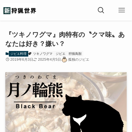
『ツキノワグマ』肉特有の〝クマ味〟あ
なたは好き？嫌い？
ジビエ料理
ツキノワグマ
ジビエ
狩猟鳥獣
2019年6月3日
2025年4月5日
孤独のジビエ