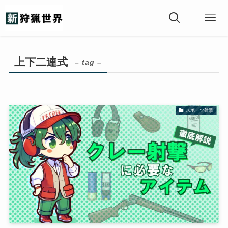
上下二連式
– tag –
スポーツ射撃