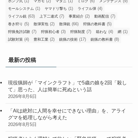
(1)
(2)
(1)
(6)
(9)
ポンプ式
マガモ
マダニ
ミロク
メンテナンス
(1)
(1)
(4)
モールシステム
ヤマドリ撃ち
ライフル弾
(63)
(7)
(2)
(7)
ライフル銃
上下二連式
事業紹介
動画配信
(5)
(2)
(66)
(5)
巻き狩り
散弾実包
散弾銃
狩猟の教科書
(7)
(3)
(7)
(4)
(1)
狩猟免許試験
狩猟初心者
狩猟制度
箱わな
網
(4)
(2)
(17)
(8)
試験対策
豊和工業
銃猟の技術
銃猟の教科書
最新の投稿
現役猟師が「マインクラフト」で5歳の娘を2回「殺し
て」思った、人は簡単に死ぬという話
2026年8月6日
「AIは絶対に人間を幸せにできない理由」を、アライ
グマを処理しながら考えた
2026年8月5日