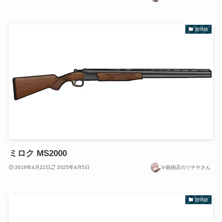
散弾銃
ミロク MS2000
2019年4月22日
2025年4月5日
V-銃砲店のツチヤさん
散弾銃