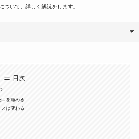
について、詳しく解説をします。
目次
？
銃口を痛める
ンスは変わる
す