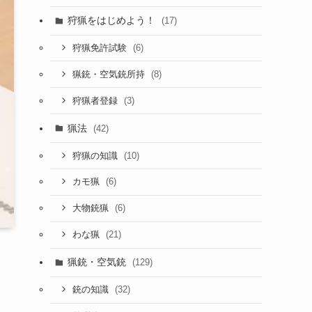
狩猟をはじめよう！
(17)
(6)
狩猟免許試験
(8)
猟銃・空気銃所持
(3)
狩猟者登録
猟法
(42)
(10)
狩猟の知識
(6)
カモ猟
(6)
大物銃猟
(21)
わな猟
猟銃・空気銃
(129)
(32)
銃の知識