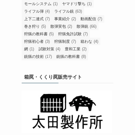
モールシステム
(1)
ヤマドリ撃ち
(1)
ライフル弾
(4)
ライフル銃
(63)
上下二連式
(7)
事業紹介
(2)
動画配信
(7)
巻き狩り
(5)
散弾実包
(2)
散弾銃
(66)
狩猟の教科書
(5)
狩猟免許試験
(7)
狩猟初心者
(3)
狩猟制度
(7)
箱わな
(4)
網
(1)
試験対策
(4)
豊和工業
(2)
銃猟の技術
(17)
銃猟の教科書
(8)
箱罠・くくり罠販売サイト