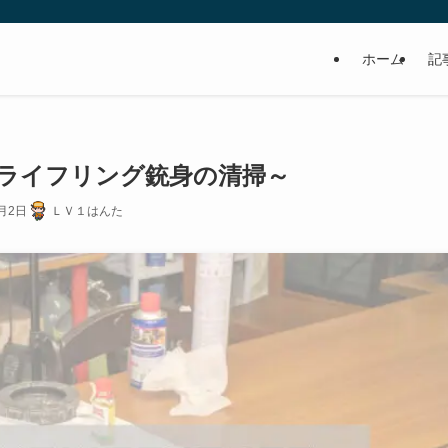
ホーム
記
ライフリング銃身の清掃～
5月2日
ＬＶ１はんた