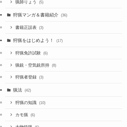
猟師りょう
(5)
狩猟マンガ＆書籍紹介
(36)
書籍正誤表
(3)
狩猟をはじめよう！
(17)
狩猟免許試験
(6)
猟銃・空気銃所持
(8)
狩猟者登録
(3)
猟法
(42)
狩猟の知識
(10)
カモ猟
(6)
大物銃猟