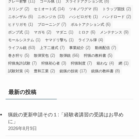
(11)
(1)
(8)
クレー射撃
コール猟
スライドアクション式
(2)
(14)
(6)
(2)
スリング
セミオート式
ツキノワグマ
トラップ競技
(6)
(13)
(1)
(2)
ニホンザル
ニホンジカ
ハシビロガモ
ハンドロード
(1)
(7)
(6)
ヒドリガモ
ブローニング
ボルトアクション式
(1)
(2)
(1)
(6)
(9)
ポンプ式
マガモ
マダニ
ミロク
メンテナンス
(1)
(1)
(4)
モールシステム
ヤマドリ撃ち
ライフル弾
(63)
(7)
(2)
(7)
ライフル銃
上下二連式
事業紹介
動画配信
(5)
(2)
(66)
(5)
巻き狩り
散弾実包
散弾銃
狩猟の教科書
(7)
(3)
(7)
(4)
(1)
狩猟免許試験
狩猟初心者
狩猟制度
箱わな
網
(4)
(2)
(17)
(8)
試験対策
豊和工業
銃猟の技術
銃猟の教科書
最新の投稿
猟銃の更新申請その１:「経験者講習の受講はお早め
に」
2026年8月9日