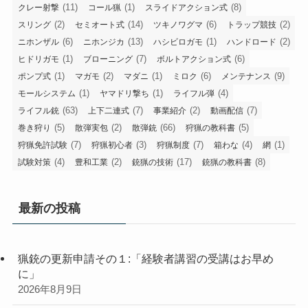
(11)
(1)
(8)
クレー射撃
コール猟
スライドアクション式
(2)
(14)
(6)
(2)
スリング
セミオート式
ツキノワグマ
トラップ競技
(6)
(13)
(1)
(2)
ニホンザル
ニホンジカ
ハシビロガモ
ハンドロード
(1)
(7)
(6)
ヒドリガモ
ブローニング
ボルトアクション式
(1)
(2)
(1)
(6)
(9)
ポンプ式
マガモ
マダニ
ミロク
メンテナンス
(1)
(1)
(4)
モールシステム
ヤマドリ撃ち
ライフル弾
(63)
(7)
(2)
(7)
ライフル銃
上下二連式
事業紹介
動画配信
(5)
(2)
(66)
(5)
巻き狩り
散弾実包
散弾銃
狩猟の教科書
(7)
(3)
(7)
(4)
(1)
狩猟免許試験
狩猟初心者
狩猟制度
箱わな
網
(4)
(2)
(17)
(8)
試験対策
豊和工業
銃猟の技術
銃猟の教科書
最新の投稿
猟銃の更新申請その１:「経験者講習の受講はお早め
に」
2026年8月9日