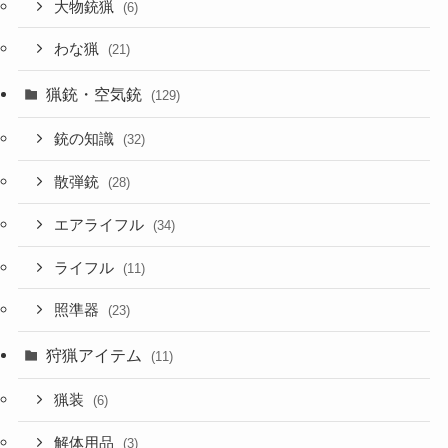
大物銃猟
(6)
わな猟
(21)
猟銃・空気銃
(129)
銃の知識
(32)
散弾銃
(28)
エアライフル
(34)
ライフル
(11)
照準器
(23)
狩猟アイテム
(11)
猟装
(6)
解体用品
(3)