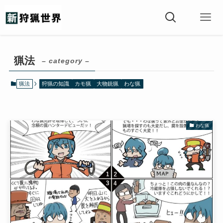
猟法
– category –
猟法
狩猟の知識
カモ猟
大物銃猟
わな猟
わな猟