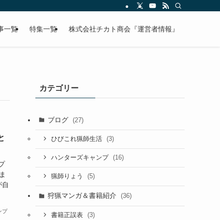
事一覧
特集一覧
株式会社チカト商会『運営者情報』
カテゴリー
ブログ
(27)
と
(3)
ひびこれ猟師生活
(16)
ハンターズキャンプ
プ
ま
(5)
猟師りょう
が自
狩猟マンガ＆書籍紹介
(36)
ンプ
(3)
書籍正誤表