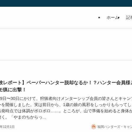
ホーム
記
験レポート】ペーパーハンター脱却なるか！？ハンター会員様
モ猟に出撃！
月29日〜30日にかけて、狩猟者向けメンターシップ会員の皆さんとキャン
ーを開催しました。実は前日から、1歳の娘の風邪をしっかりもらってし
出発時点では体調がボロボロ……。ところが、山で準備を始めると身体
く。「やまのちからっ...
5年12月1日
福岡ハンターズ・キャ