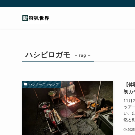
ハシビロガモ
– tag –
【体
ハンターズキャンプ
初カ
11
ツア
い、
然と動
202