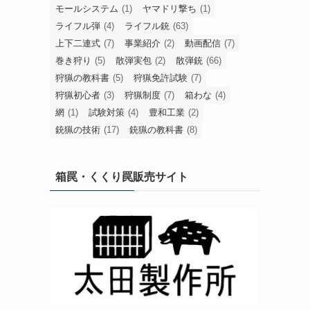
モールシステム
(1)
ヤマドリ撃ち
(1)
ライフル弾
(4)
ライフル銃
(63)
上下二連式
(7)
事業紹介
(2)
動画配信
(7)
巻き狩り
(5)
散弾実包
(2)
散弾銃
(66)
狩猟の教科書
(5)
狩猟免許試験
(7)
狩猟初心者
(3)
狩猟制度
(7)
箱わな
(4)
網
(1)
試験対策
(4)
豊和工業
(2)
銃猟の技術
(17)
銃猟の教科書
(8)
箱罠・くくり罠販売サイト