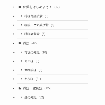
狩猟をはじめよう！
(17)
(6)
狩猟免許試験
(8)
猟銃・空気銃所持
(3)
狩猟者登録
猟法
(42)
(10)
狩猟の知識
(6)
カモ猟
(6)
大物銃猟
(21)
わな猟
猟銃・空気銃
(129)
(32)
銃の知識