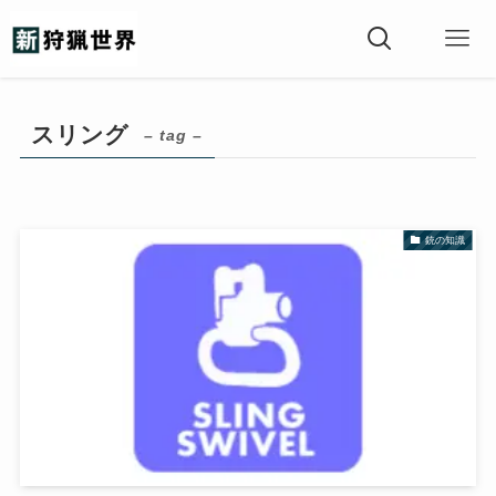
スリング
– tag –
銃の知識