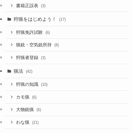
書籍正誤表
(3)
狩猟をはじめよう！
(17)
狩猟免許試験
(6)
猟銃・空気銃所持
(8)
狩猟者登録
(3)
猟法
(42)
狩猟の知識
(10)
カモ猟
(6)
大物銃猟
(6)
わな猟
(21)