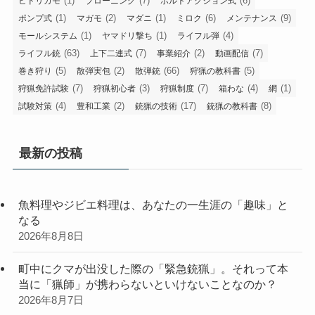
(1)
(7)
(6)
ヒドリガモ
ブローニング
ボルトアクション式
(1)
(2)
(1)
(6)
(9)
ポンプ式
マガモ
マダニ
ミロク
メンテナンス
(1)
(1)
(4)
モールシステム
ヤマドリ撃ち
ライフル弾
(63)
(7)
(2)
(7)
ライフル銃
上下二連式
事業紹介
動画配信
(5)
(2)
(66)
(5)
巻き狩り
散弾実包
散弾銃
狩猟の教科書
(7)
(3)
(7)
(4)
(1)
狩猟免許試験
狩猟初心者
狩猟制度
箱わな
網
(4)
(2)
(17)
(8)
試験対策
豊和工業
銃猟の技術
銃猟の教科書
最新の投稿
魚料理やジビエ料理は、あなたの一生涯の「趣味」と
なる
2026年8月8日
町中にクマが出没した際の「緊急銃猟」。それって本
当に「猟師」が携わらないといけないことなのか？
2026年8月7日