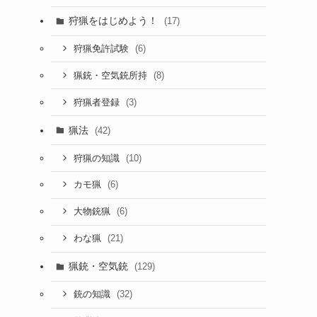
狩猟をはじめよう！
(17)
(6)
狩猟免許試験
(8)
猟銃・空気銃所持
(3)
狩猟者登録
猟法
(42)
(10)
狩猟の知識
(6)
カモ猟
(6)
大物銃猟
(21)
わな猟
猟銃・空気銃
(129)
(32)
銃の知識