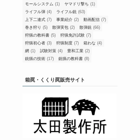
モールシステム
(1)
ヤマドリ撃ち
(1)
ライフル弾
(4)
ライフル銃
(63)
上下二連式
(7)
事業紹介
(2)
動画配信
(7)
巻き狩り
(5)
散弾実包
(2)
散弾銃
(66)
狩猟の教科書
(5)
狩猟免許試験
(7)
狩猟初心者
(3)
狩猟制度
(7)
箱わな
(4)
網
(1)
試験対策
(4)
豊和工業
(2)
銃猟の技術
(17)
銃猟の教科書
(8)
箱罠・くくり罠販売サイト